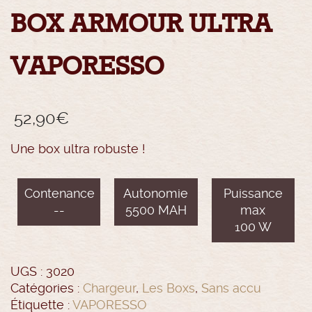
BOX ARMOUR ULTRA
VAPORESSO
52,90
€
Une box ultra robuste !
Contenance
Autonomie
Puissance
--
5500 MAH
max
100 W
UGS :
3020
Catégories :
Chargeur
,
Les Boxs
,
Sans accu
Étiquette :
VAPORESSO